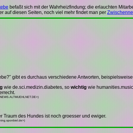
tebe
befaßt sich mit der Wahrheizfindung; die erlauchten Mitar
ier auf diesen Seiten, noch viel mehr findet man per
Zwischennet
tebe?" gibt es durchaus verschiedene Antworten, beispielsweise
ig
wie de.sci.medizin.diabetes, so
wichtig
wie humanities.music
errecht.
5@NEWS.ALTMUEHLNET.DE>)
er Traum des Hundes ist noch groesser und ewiger.
ing.sponbiel.de>)