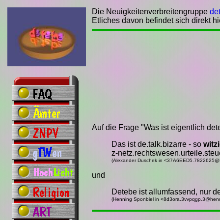
Die Neuigkeitenverbreitengruppe
de
Etliches davon befindet sich direkt h
Auf die Frage "Was ist eigentlich de
Das ist de.talk.bizarre - so
witz
z-netz.rechtswesen.urteile.steu
(Alexander Duschek in <37A6EED5.782262
und
Detebe ist allumfassend, nur d
(Henning Sponbiel in <8d3ora.3vvpqgp.3@henn