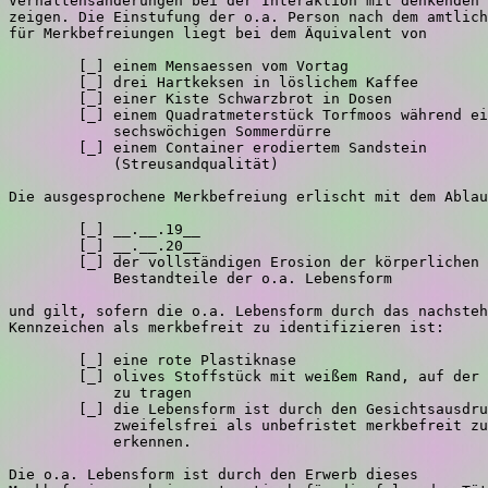
Verhaltensänderungen bei der Interaktion mit denkenden 
zeigen. Die Einstufung der o.a. Person nach dem amtlich
für Merkbefreiungen liegt bei dem Äquivalent von

        [_] einem Mensaessen vom Vortag

        [_] drei Hartkeksen in löslichem Kaffee

        [_] einer Kiste Schwarzbrot in Dosen

        [_] einem Quadratmeterstück Torfmoos während ei
            sechswöchigen Sommerdürre

        [_] einem Container erodiertem Sandstein

            (Streusandqualität)

Die ausgesprochene Merkbefreiung erlischt mit dem Ablau
        [_] __.__.19__

        [_] __.__.20__

        [_] der vollständigen Erosion der körperlichen

            Bestandteile der o.a. Lebensform

und gilt, sofern die o.a. Lebensform durch das nachsteh
Kennzeichen als merkbefreit zu identifizieren ist:

        [_] eine rote Plastiknase

        [_] olives Stoffstück mit weißem Rand, auf der 
            zu tragen

        [_] die Lebensform ist durch den Gesichtsausdru
            zweifelsfrei als unbefristet merkbefreit zu

            erkennen.

Die o.a. Lebensform ist durch den Erwerb dieses
