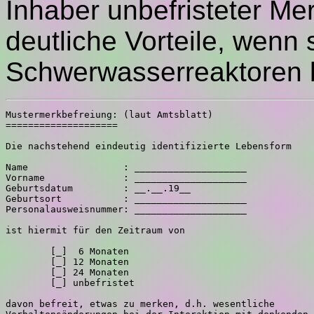
Inhaber unbefristeter M
deutliche Vorteile, wenn 
Schwerwasserreaktoren 
Mustermerkbefreiung: (laut Amtsblatt)

====================

Die nachstehend eindeutig identifizierte Lebensform

Name                 : ____________________

Vorname              : ____________________

Geburtsdatum         : __.__.19__

Geburtsort           : ____________________

Personalausweisnummer: ____________________

ist hiermit für den Zeitraum von

        [_]  6 Monaten

        [_] 12 Monaten

        [_] 24 Monaten

        [_] unbefristet

davon befreit, etwas zu merken, d.h. wesentliche
