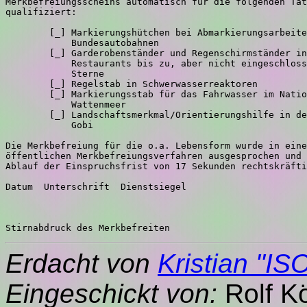
Merkbefreiungsscheins automatisch für die folgenden Tät
qualifiziert:

        [_] Markierungshütchen bei Abmarkierungsarbeite
            Bundesautobahnen

        [_] Garderobenständer und Regenschirmständer in

            Restaurants bis zu, aber nicht eingeschloss
            Sterne

        [_] Regelstab in Schwerwasserreaktoren

        [_] Markierungsstab für das Fahrwasser im Natio
            Wattenmeer

        [_] Landschaftsmerkmal/Orientierungshilfe in de
            Gobi

Die Merkbefreiung für die o.a. Lebensform wurde in eine
öffentlichen Merkbefreiungsverfahren ausgesprochen und 
Ablauf der Einspruchsfrist von 17 Sekunden rechtskräfti
Datum  Unterschrift  Dienstsiegel

Erdacht von
Kristian "I
Eingeschickt von:
Rolf Kö