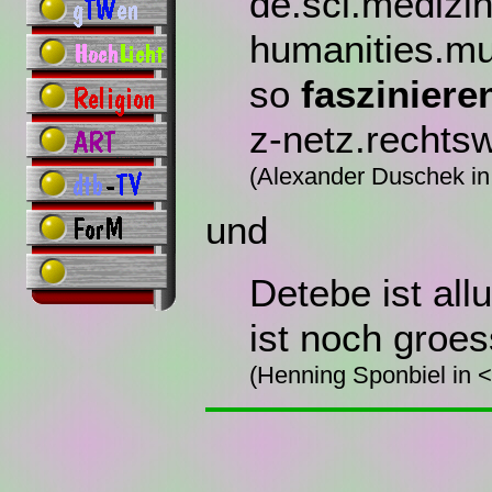
de.sci.medizi
humanities.mu
so
fasziniere
z-netz.rechtsw
(Alexander Duschek
und
Detebe ist al
ist noch groes
(Henning Sponbiel in 